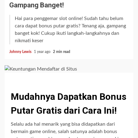
Gampang Banget!
Hai para penggemar slot online! Sudah tahu belum
cara dapat bonus putar gratis? Tenang aja, gampang
banget kok! Cukup ikuti langkah-langkahnya dan
nikmati keser
Johnny Lewis
1 year ago
2 min read
Mudahnya Dapatkan Bonus
Putar Gratis dari Cara Ini!
Selalu ada hal menarik yang bisa didapatkan dari
bermain game online, salah satunya adalah bonus