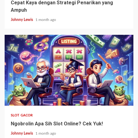
Cepat Kaya dengan Strategi Penarikan yang
Ampuh
Johnny Lewis
1 month ago
1 min read
SLOT GACOR
Ngobrolin Apa Sih Slot Online? Cek Yuk!
Johnny Lewis
1 month ago