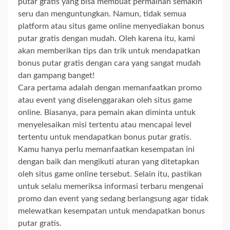
putar gratis yang bisa membuat permainan semakin
seru dan menguntungkan. Namun, tidak semua
platform atau situs game online menyediakan bonus
putar gratis dengan mudah. Oleh karena itu, kami
akan memberikan tips dan trik untuk mendapatkan
bonus putar gratis dengan cara yang sangat mudah
dan gampang banget!
Cara pertama adalah dengan memanfaatkan promo
atau event yang diselenggarakan oleh situs game
online. Biasanya, para pemain akan diminta untuk
menyelesaikan misi tertentu atau mencapai level
tertentu untuk mendapatkan bonus putar gratis.
Kamu hanya perlu memanfaatkan kesempatan ini
dengan baik dan mengikuti aturan yang ditetapkan
oleh situs game online tersebut. Selain itu, pastikan
untuk selalu memeriksa informasi terbaru mengenai
promo dan event yang sedang berlangsung agar tidak
melewatkan kesempatan untuk mendapatkan bonus
putar gratis.