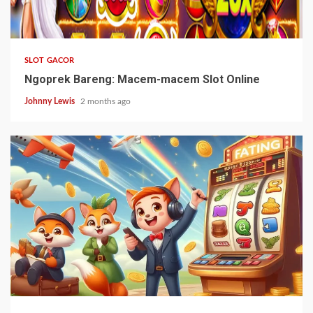
2 min read
SLOT GACOR
Ngoprek Bareng: Macem-macem Slot Online
Johnny Lewis
2 months ago
2 min read