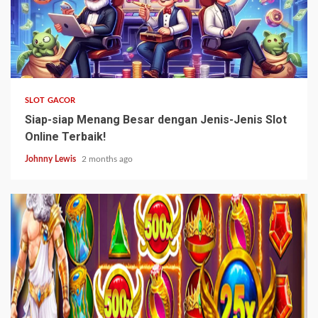
2 min read
SLOT GACOR
Siap-siap Menang Besar dengan Jenis-Jenis Slot
Online Terbaik!
Johnny Lewis
2 months ago