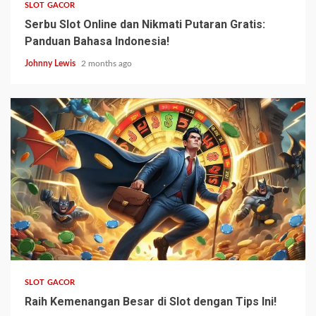
SLOT GACOR
Serbu Slot Online dan Nikmati Putaran Gratis:
Panduan Bahasa Indonesia!
Johnny Lewis
2 months ago
2 min read
SLOT GACOR
Raih Kemenangan Besar di Slot dengan Tips Ini!