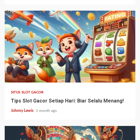
3 min read
SITUS SLOT GACOR
Tips Slot Gacor Setiap Hari: Biar Selalu Menang!
Johnny Lewis
1 month ago