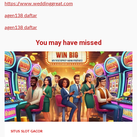
https://www.weddinggreat.com
agen138 daftar
agen138 daftar
You may have missed
2 min read
SITUS SLOT GACOR