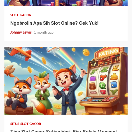
SLOT GACOR
Ngobrolin Apa Sih Slot Online? Cek Yuk!
Johnny Lewis
1 month ago
3 min read
SITUS SLOT GACOR
Tips Slot Gacor Setiap Hari: Biar Selalu Menang!