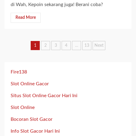
di Wah, Kepoin sekarang juga! Berani coba?
Read More
Posts
1
2
3
4
…
13
Next
pagination
Fire138
Slot Online Gacor
Situs Slot Online Gacor Hari Ini
Slot Online
Bocoran Slot Gacor
Info Slot Gacor Hari Ini