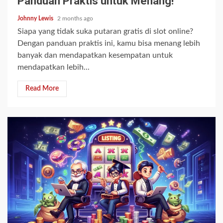
Panduan Praktis untuk Menang!
Johnny Lewis
2 months ago
Siapa yang tidak suka putaran gratis di slot online?
Dengan panduan praktis ini, kamu bisa menang lebih
banyak dan mendapatkan kesempatan untuk
mendapatkan lebih...
Read More
2 min read