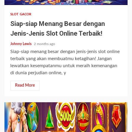
SLOT GACOR
Siap-siap Menang Besar dengan
Jenis-Jenis Slot Online Terbaik!
Johnny Lewis
2 months ago
Siap-siap menang besar dengan jenis-jenis slot online
terbaik yang akan membuatmu ketagihan! Jangan
lewatkan kesempatanmu untuk meraih kemenangan
di dunia perjudian online, y
Read More