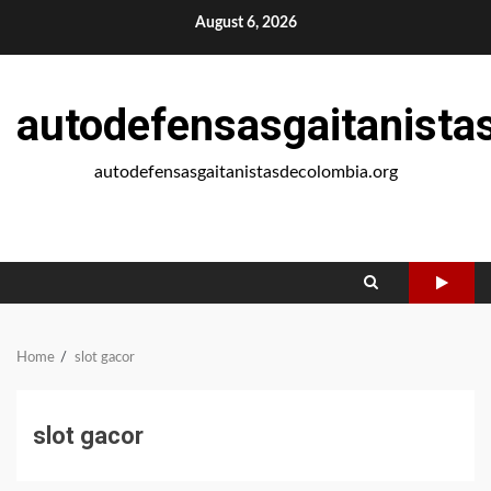
Skip
August 6, 2026
to
content
autodefensasgaitanista
autodefensasgaitanistasdecolombia.org
Home
slot gacor
slot gacor