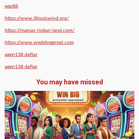
egp88
https://www.illinoiswind.org/
https://mamas-indian-land.com/
https://www.weddinggreat.com
agen138 daftar
agen138 daftar
You may have missed