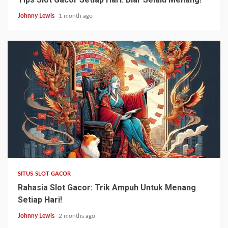
Johnny Lewis
1 month ago
2 min read
SITUS SLOT GACOR
Rahasia Slot Gacor: Trik Ampuh Untuk Menang
Setiap Hari!
Johnny Lewis
2 months ago