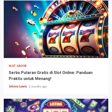
2 min read
SLOT GACOR
Serbu Putaran Gratis di Slot Online: Panduan
Praktis untuk Menang!
Johnny Lewis
2 months ago