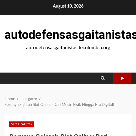
Skip
August 10, 2026
to
content
autodefensasgaitanista
autodefensasgaitanistasdecolombia.org
Home
slot gacor
Serunya Sejarah Slot Online: Dari Mesin Fisik Hingga Era Digital!
SLOT GACOR