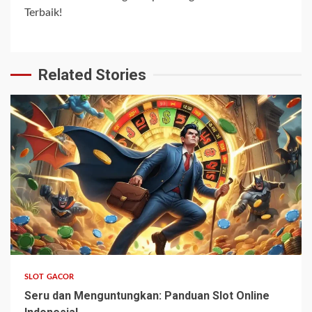
Terbaik!
Related Stories
2 min read
SLOT GACOR
Seru dan Menguntungkan: Panduan Slot Online