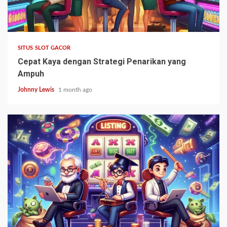
2 min read
SITUS SLOT GACOR
Cepat Kaya dengan Strategi Penarikan yang
Ampuh
Johnny Lewis
1 month ago
1 min read