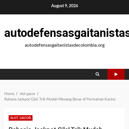
Skip
August 9, 2026
to
content
autodefensasgaitanista
autodefensasgaitanistasdecolombia.org
Home
slot gacor
Rahasia Jackpot Gila! Trik Mudah Menang Besar di Permainan Kasino
SLOT GACOR