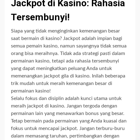
Jackpot di Kasino: Rahasia
Tersembunyi!
Siapa yang tidak menginginkan kemenangan besar
saat bermain di kasino? Jackpot adalah impian bagi
semua pemain kasino, namun sayangnya tidak semua
orang bisa meraihnya. Tidak ada strategi pasti dalam
permainan kasino, tetapi ada rahasia tersembunyi
yang dapat meningkatkan peluang Anda untuk
memenangkan jackpot gila di kasino. Inilah beberapa
trik mudah untuk meraih kemenangan besar di
permainan kasino!
Selalu fokus dan disiplin adalah kunci utama untuk
meraih jackpot di kasino. Jangan tergoda dengan
permainan lain yang menawarkan bonus yang besar.
Tetap bermain pada permainan yang Anda kuasai dan
fokus untuk mencapai jackpot. Jangan terburu-buru
dalam memasang taruhan, pertimbangkan dengan