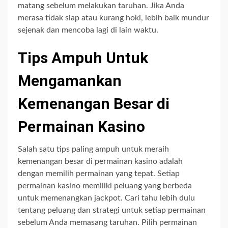
matang sebelum melakukan taruhan. Jika Anda
merasa tidak siap atau kurang hoki, lebih baik mundur
sejenak dan mencoba lagi di lain waktu.
Tips Ampuh Untuk
Mengamankan
Kemenangan Besar di
Permainan Kasino
Salah satu tips paling ampuh untuk meraih
kemenangan besar di permainan kasino adalah
dengan memilih permainan yang tepat. Setiap
permainan kasino memiliki peluang yang berbeda
untuk memenangkan jackpot. Cari tahu lebih dulu
tentang peluang dan strategi untuk setiap permainan
sebelum Anda memasang taruhan. Pilih permainan