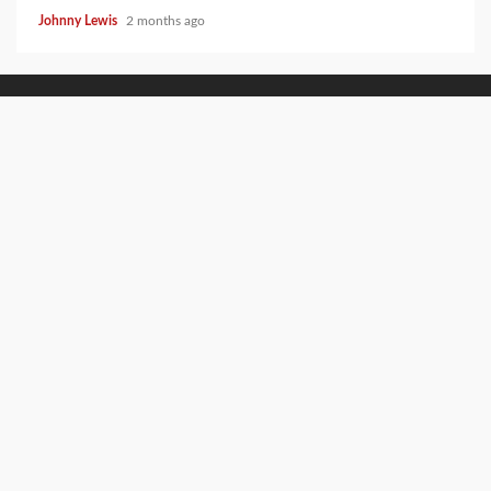
Johnny Lewis
2 months ago