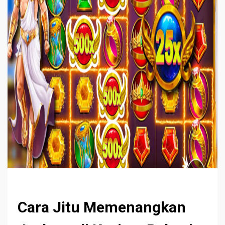
Cara Jitu Memenangkan