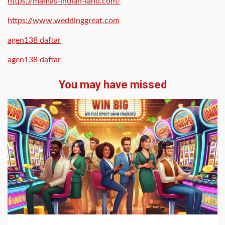
https://mamas-indian-land.com/
https://www.weddinggreat.com
agen138 daftar
agen138 daftar
You may have missed
2 min read