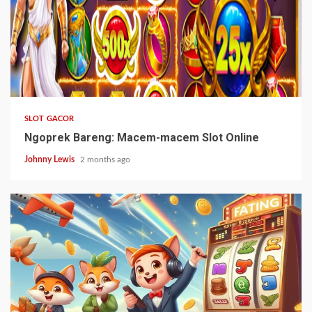
2 min read
SLOT GACOR
Ngoprek Bareng: Macem-macem Slot Online
Johnny Lewis
2 months ago