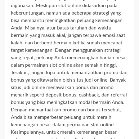
digunakan. Meskipun slot online didasarkan pada
keberuntungan, namun ada beberapa strategi yang
bisa membantu meningkatkan peluang kemenangan
Anda. Misalnya, atur batas taruhan dan waktu
bermain yang masuk akal, jangan terbawa emosi saat
kalah, dan berhenti bermain ketika sudah mencapai
target kemenangan. Dengan menggunakan strategi
yang tepat, peluang Anda memenangkan hadiah besar
dalam permainan slot online akan semakin tinggi.
Terakhir, jangan lupa untuk memanfaatkan promo dan
bonus yang ditawarkan oleh situs judi online. Banyak
situs judi online menawarkan bonus dan promo
menarik seperti deposit bonus, cashback, dan referral
bonus yang bisa meningkatkan modal bermain Anda.
Dengan memanfaatkan promo dan bonus tersebut,
Anda bisa memperbesar peluang untuk meraih
kemenangan besar dalam permainan slot online.
Kesimpulannya, untuk meraih kemenangan besar