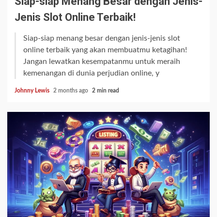
Siap-siap Menang Besar dengan Jenis-
Jenis Slot Online Terbaik!
Siap-siap menang besar dengan jenis-jenis slot
online terbaik yang akan membuatmu ketagihan!
Jangan lewatkan kesempatanmu untuk meraih
kemenangan di dunia perjudian online, y
Johnny Lewis
2 months ago
2 min read