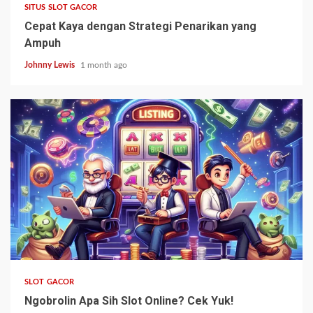
SITUS SLOT GACOR
Cepat Kaya dengan Strategi Penarikan yang
Ampuh
Johnny Lewis
1 month ago
1 min read
SLOT GACOR
Ngobrolin Apa Sih Slot Online? Cek Yuk!