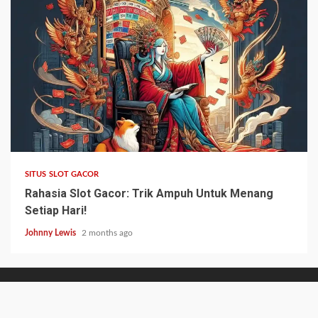
2 min read
SITUS SLOT GACOR
Rahasia Slot Gacor: Trik Ampuh Untuk Menang
Setiap Hari!
Johnny Lewis
2 months ago