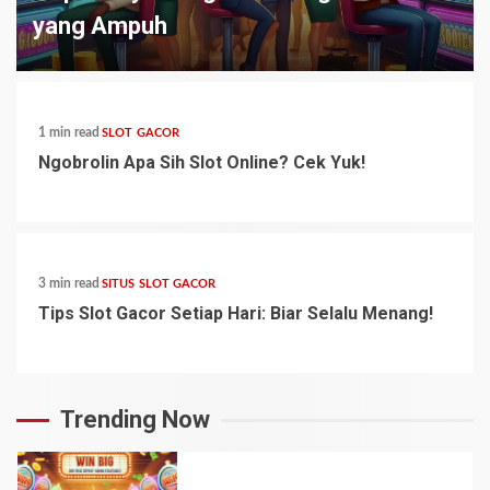
yang Ampuh
1 min read
SLOT GACOR
Ngobrolin Apa Sih Slot Online? Cek Yuk!
3 min read
SITUS SLOT GACOR
Tips Slot Gacor Setiap Hari: Biar Selalu Menang!
Trending Now