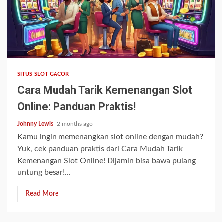
2 min read
SITUS SLOT GACOR
Cara Mudah Tarik Kemenangan Slot
Online: Panduan Praktis!
Johnny Lewis
2 months ago
Kamu ingin memenangkan slot online dengan mudah?
Yuk, cek panduan praktis dari Cara Mudah Tarik
Kemenangan Slot Online! Dijamin bisa bawa pulang
untung besar!...
Read More