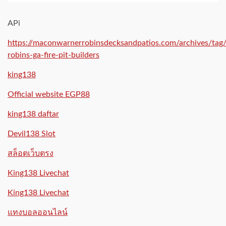
APi
https://maconwarnerrobinsdecksandpatios.com/archives/tag
robins-ga-fire-pit-builders
king138
Official website EGP88
king138 daftar
Devil138 Slot
สล็อตเว็บตรง
King138 Livechat
King138 Livechat
แทงบอลออนไลน์