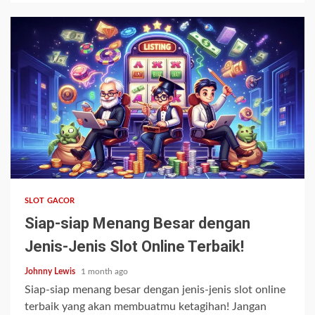
2 min read
SLOT GACOR
Siap-siap Menang Besar dengan
Jenis-Jenis Slot Online Terbaik!
Johnny Lewis
1 month ago
Siap-siap menang besar dengan jenis-jenis slot online
terbaik yang akan membuatmu ketagihan! Jangan