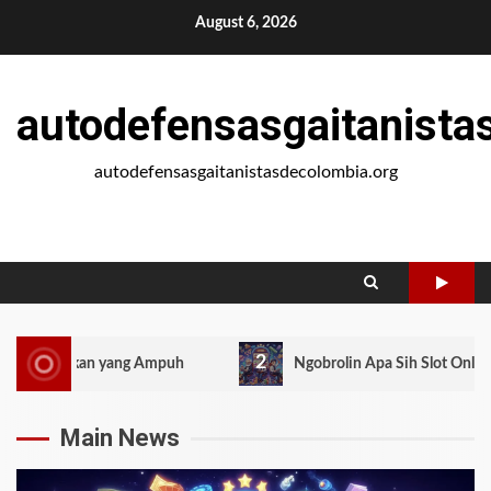
Skip
August 6, 2026
to
content
autodefensasgaitanista
autodefensasgaitanistasdecolombia.org
2
n yang Ampuh
Ngobrolin Apa Sih Slot Online? Cek Yuk!
Main News