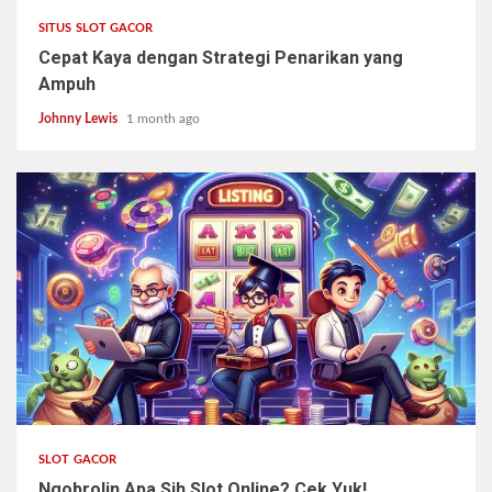
SITUS SLOT GACOR
Cepat Kaya dengan Strategi Penarikan yang
Ampuh
Johnny Lewis
1 month ago
1 min read
SLOT GACOR
Ngobrolin Apa Sih Slot Online? Cek Yuk!