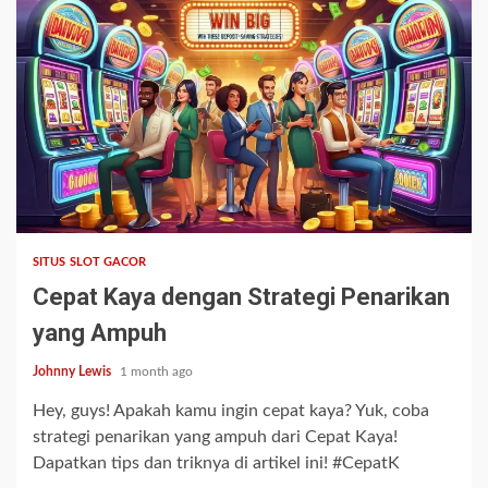
2 min read
SITUS SLOT GACOR
Cepat Kaya dengan Strategi Penarikan
yang Ampuh
Johnny Lewis
1 month ago
Hey, guys! Apakah kamu ingin cepat kaya? Yuk, coba
strategi penarikan yang ampuh dari Cepat Kaya!
Dapatkan tips dan triknya di artikel ini! #CepatK