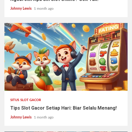
Johnny Lewis
1 month ago
3 min read
SITUS SLOT GACOR
Tips Slot Gacor Setiap Hari: Biar Selalu Menang!
Johnny Lewis
1 month ago