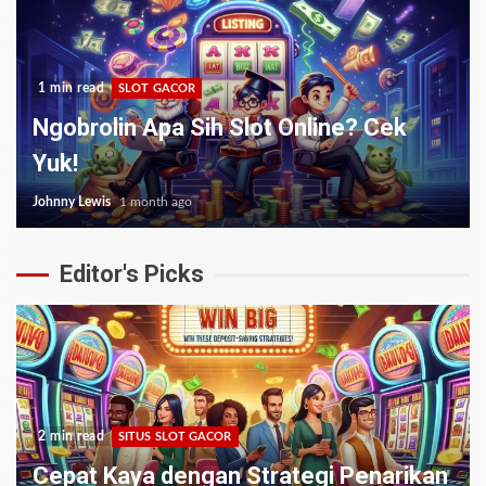
1 min read
SLOT GACOR
Ngobrolin Apa Sih Slot Online? Cek
Yuk!
Johnny Lewis
1 month ago
Editor's Picks
2 min read
SITUS SLOT GACOR
Cepat Kaya dengan Strategi Penarikan