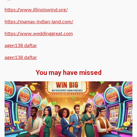
https://www.illinoiswind.org/
https://mamas-indian-land.com/
https://www.weddinggreat.com
agen138 daftar
agen138 daftar
You may have missed