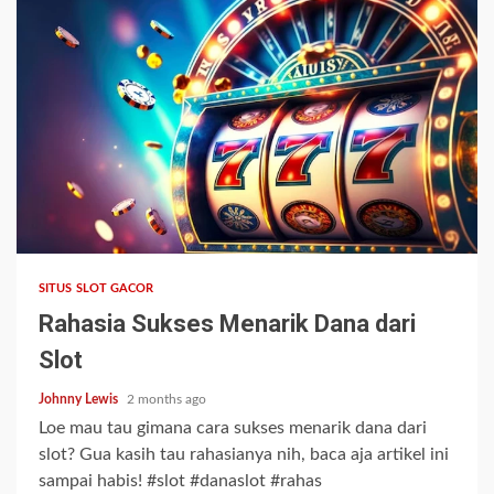
2 min read
SITUS SLOT GACOR
Rahasia Sukses Menarik Dana dari
Slot
Johnny Lewis
2 months ago
Loe mau tau gimana cara sukses menarik dana dari
slot? Gua kasih tau rahasianya nih, baca aja artikel ini
sampai habis! #slot #danaslot #rahas