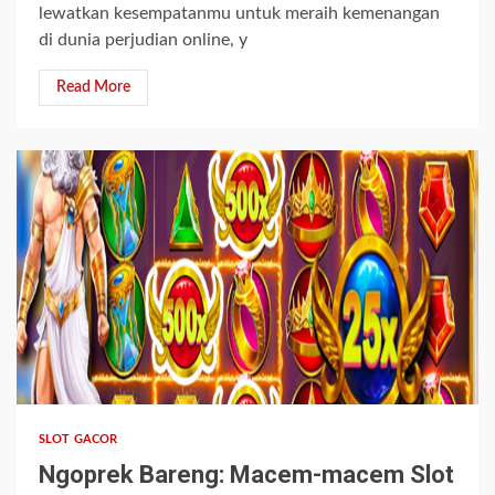
lewatkan kesempatanmu untuk meraih kemenangan
di dunia perjudian online, y
Read More
2 min read
SLOT GACOR
Ngoprek Bareng: Macem-macem Slot