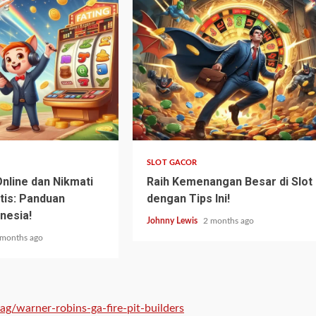
2 min read
SLOT GACOR
Online dan Nikmati
Raih Kemenangan Besar di Slot
tis: Panduan
dengan Tips Ini!
nesia!
Johnny Lewis
2 months ago
 months ago
g/warner-robins-ga-fire-pit-builders