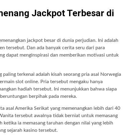
emenang Jackpot Terbesar di
enangkan jackpot besar di dunia perjudian. Ini adalah
 tersebut. Dan ada banyak cerita seru dari para
ang dapat menginspirasi dan memberikan motivasi untuk
 paling terkenal adalah kisah seorang pria asal Norwegia
ermain slot online. Pria tersebut mengaku hanya
nangkan hadiah tersebut. Ini menunjukkan bahwa siapa
eberuntungan berpihak pada mereka.
ita asal Amerika Serikat yang memenangkan lebih dari 40
s. Wanita tersebut awalnya tidak berniat untuk memasang
ketika ia memasang taruhan dengan nilai yang lebih
g sejarah kasino tersebut.