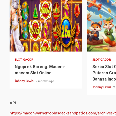
2 min read
2 min read
SLOT GACOR
SLOT GACOR
Ngoprek Bareng: Macem-
Serbu Slot 
macem Slot Online
Putaran Gra
Bahasa Indo
Johnny Lewis
2 months ago
Johnny Lewis
2
APi
https://maconwarnerrobinsdecksandpatios.com/archives/ta