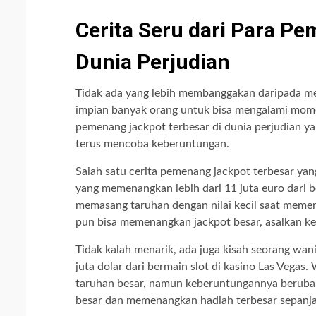
Cerita Seru dari Para P
Dunia Perjudian
Tidak ada yang lebih membanggakan daripada mem
impian banyak orang untuk bisa mengalami momen
pemenang jackpot terbesar di dunia perjudian y
terus mencoba keberuntungan.
Salah satu cerita pemenang jackpot terbesar yang
yang memenangkan lebih dari 11 juta euro dari b
memasang taruhan dengan nilai kecil saat meme
pun bisa memenangkan jackpot besar, asalkan k
Tidak kalah menarik, ada juga kisah seorang wan
juta dolar dari bermain slot di kasino Las Vega
taruhan besar, namun keberuntungannya berubah 
besar dan memenangkan hadiah terbesar sepanjan