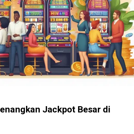
enangkan Jackpot Besar di