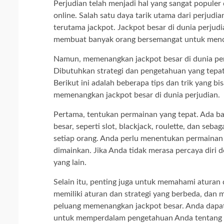
Perjudian telah menjadi hal yang sangat populer d
online. Salah satu daya tarik utama dari perju
terutama jackpot. Jackpot besar di dunia perju
membuat banyak orang bersemangat untuk men
Namun, memenangkan jackpot besar di dunia per
Dibutuhkan strategi dan pengetahuan yang tepa
Berikut ini adalah beberapa tips dan trik yang
memenangkan jackpot besar di dunia perjudian.
Pertama, tentukan permainan yang tepat. Ada b
besar, seperti slot, blackjack, roulette, dan se
setiap orang. Anda perlu menentukan permainan
dimainkan. Jika Anda tidak merasa percaya diri d
yang lain.
Selain itu, penting juga untuk memahami aturan 
memiliki aturan dan strategi yang berbeda, d
peluang memenangkan jackpot besar. Anda dapat 
untuk memperdalam pengetahuan Anda tentang p