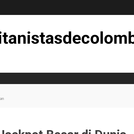
itanistasdecolomb
ian