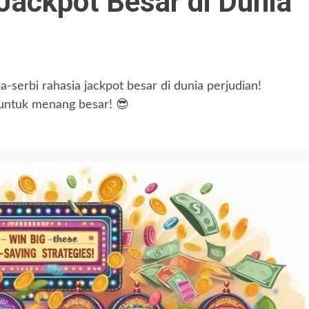
Jackpot Besar di Dunia
-serbi rahasia jackpot besar di dunia perjudian!
 untuk menang besar! 😎