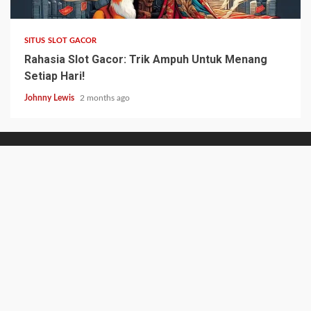
SITUS SLOT GACOR
Rahasia Slot Gacor: Trik Ampuh Untuk Menang
Setiap Hari!
Johnny Lewis
2 months ago