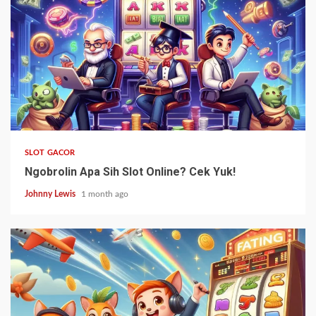
1 min read
SLOT GACOR
Ngobrolin Apa Sih Slot Online? Cek Yuk!
Johnny Lewis
1 month ago