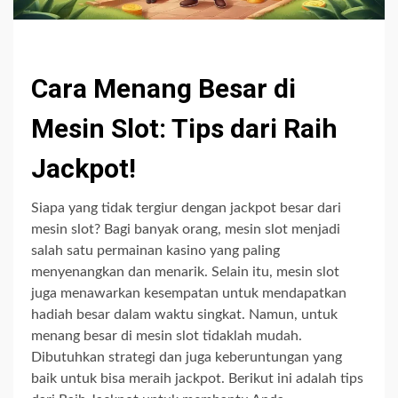
Cara Menang Besar di
Mesin Slot: Tips dari Raih
Jackpot!
Siapa yang tidak tergiur dengan jackpot besar dari
mesin slot? Bagi banyak orang, mesin slot menjadi
salah satu permainan kasino yang paling
menyenangkan dan menarik. Selain itu, mesin slot
juga menawarkan kesempatan untuk mendapatkan
hadiah besar dalam waktu singkat. Namun, untuk
menang besar di mesin slot tidaklah mudah.
Dibutuhkan strategi dan juga keberuntungan yang
baik untuk bisa meraih jackpot. Berikut ini adalah tips