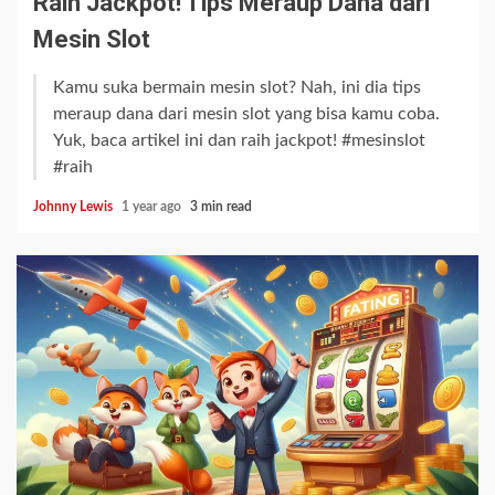
Raih Jackpot! Tips Meraup Dana dari
Mesin Slot
Kamu suka bermain mesin slot? Nah, ini dia tips
meraup dana dari mesin slot yang bisa kamu coba.
Yuk, baca artikel ini dan raih jackpot! #mesinslot
#raih
Johnny Lewis
1 year ago
3 min read