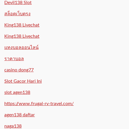
Devil138 Slot
สล็อตเว็บตรง
King138 Livechat
King138 Livechat
แทงบอลออนไลน์
ราคาบอล
casino dong77
Slot Gacor Hari Ini
slot agen138
https://www.frugal-rv-travel.com/
agen138 daftar
naga138