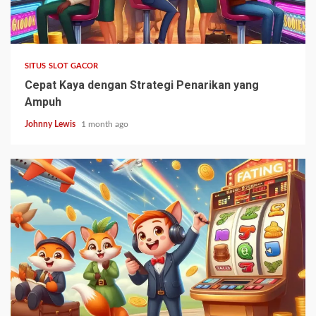
2 min read
SITUS SLOT GACOR
Cepat Kaya dengan Strategi Penarikan yang
Ampuh
Johnny Lewis
1 month ago
3 min read