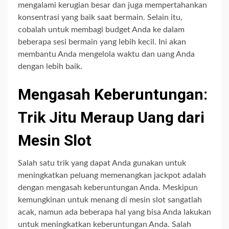
mengalami kerugian besar dan juga mempertahankan
konsentrasi yang baik saat bermain. Selain itu,
cobalah untuk membagi budget Anda ke dalam
beberapa sesi bermain yang lebih kecil. Ini akan
membantu Anda mengelola waktu dan uang Anda
dengan lebih baik.
Mengasah Keberuntungan:
Trik Jitu Meraup Uang dari
Mesin Slot
Salah satu trik yang dapat Anda gunakan untuk
meningkatkan peluang memenangkan jackpot adalah
dengan mengasah keberuntungan Anda. Meskipun
kemungkinan untuk menang di mesin slot sangatlah
acak, namun ada beberapa hal yang bisa Anda lakukan
untuk meningkatkan keberuntungan Anda. Salah