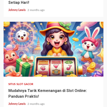
Setiap Hari!
Johnny Lewis
2 months ago
2 min read
SITUS SLOT GACOR
Mudahnya Tarik Kemenangan di Slot Online:
Panduan Praktis!
Johnny Lewis
2 months ago