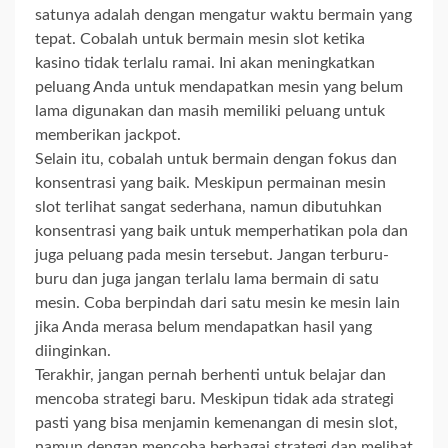
satunya adalah dengan mengatur waktu bermain yang
tepat. Cobalah untuk bermain mesin slot ketika
kasino tidak terlalu ramai. Ini akan meningkatkan
peluang Anda untuk mendapatkan mesin yang belum
lama digunakan dan masih memiliki peluang untuk
memberikan jackpot.
Selain itu, cobalah untuk bermain dengan fokus dan
konsentrasi yang baik. Meskipun permainan mesin
slot terlihat sangat sederhana, namun dibutuhkan
konsentrasi yang baik untuk memperhatikan pola dan
juga peluang pada mesin tersebut. Jangan terburu-
buru dan juga jangan terlalu lama bermain di satu
mesin. Coba berpindah dari satu mesin ke mesin lain
jika Anda merasa belum mendapatkan hasil yang
diinginkan.
Terakhir, jangan pernah berhenti untuk belajar dan
mencoba strategi baru. Meskipun tidak ada strategi
pasti yang bisa menjamin kemenangan di mesin slot,
namun dengan mencoba berbagai strategi dan melihat