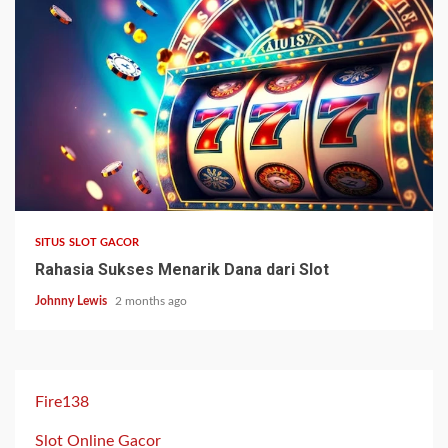
2 min read
SITUS SLOT GACOR
Rahasia Sukses Menarik Dana dari Slot
Johnny Lewis
2 months ago
Fire138
Slot Online Gacor