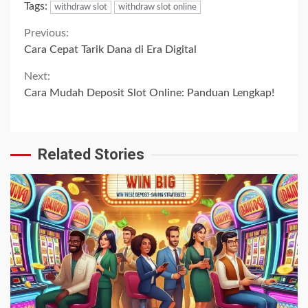
Tags:
withdraw slot
withdraw slot online
Continue
Previous:
Cara Cepat Tarik Dana di Era Digital
Reading
Next:
Cara Mudah Deposit Slot Online: Panduan Lengkap!
Related Stories