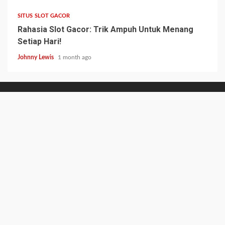
SITUS SLOT GACOR
Rahasia Slot Gacor: Trik Ampuh Untuk Menang
Setiap Hari!
Johnny Lewis
1 month ago