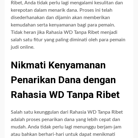
Ribet, Anda tidak perlu lagi mengalami kesulitan dan
kerepotan dalam menarik dana. Proses ini telah
disederhanakan dan dijamin akan memberikan
kemudahan serta kenyamanan bagi para pemain.
Tidak heran jika Rahasia WD Tanpa Ribet menjadi
salah satu fitur yang paling diminati oleh para pemain
judi online.
Nikmati Kenyamanan
Penarikan Dana dengan
Rahasia WD Tanpa Ribet
Salah satu keunggulan dari Rahasia WD Tanpa Ribet
adalah proses penarikan dana yang lebih cepat dan
mudah. Anda tidak perlu lagi menunggu berjam-jam
atau bahkan berhari-hari untuk dapat menikmati