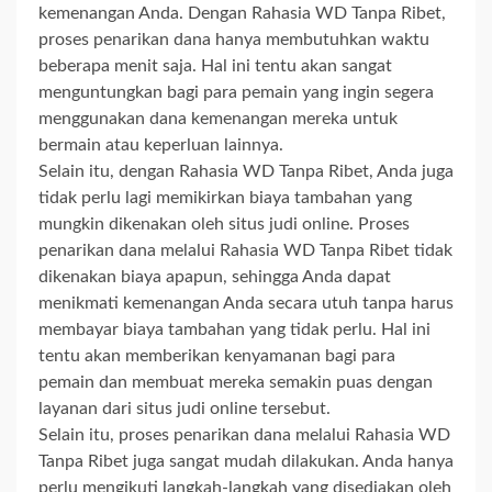
kemenangan Anda. Dengan Rahasia WD Tanpa Ribet,
proses penarikan dana hanya membutuhkan waktu
beberapa menit saja. Hal ini tentu akan sangat
menguntungkan bagi para pemain yang ingin segera
menggunakan dana kemenangan mereka untuk
bermain atau keperluan lainnya.
Selain itu, dengan Rahasia WD Tanpa Ribet, Anda juga
tidak perlu lagi memikirkan biaya tambahan yang
mungkin dikenakan oleh situs judi online. Proses
penarikan dana melalui Rahasia WD Tanpa Ribet tidak
dikenakan biaya apapun, sehingga Anda dapat
menikmati kemenangan Anda secara utuh tanpa harus
membayar biaya tambahan yang tidak perlu. Hal ini
tentu akan memberikan kenyamanan bagi para
pemain dan membuat mereka semakin puas dengan
layanan dari situs judi online tersebut.
Selain itu, proses penarikan dana melalui Rahasia WD
Tanpa Ribet juga sangat mudah dilakukan. Anda hanya
perlu mengikuti langkah-langkah yang disediakan oleh