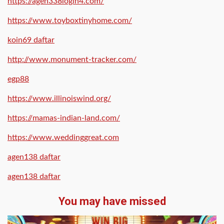
https://agen338login4.com/
https://www.toyboxtinyhome.com/
koin69 daftar
http://www.monument-tracker.com/
egp88
https://www.illinoiswind.org/
https://mamas-indian-land.com/
https://www.weddinggreat.com
agen138 daftar
agen138 daftar
You may have missed