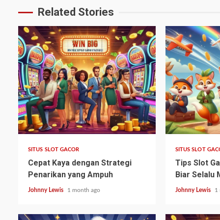
Related Stories
2 min read
3 min read
SITUS SLOT GACOR
SITUS SLOT GA
Cepat Kaya dengan Strategi
Tips Slot Ga
Penarikan yang Ampuh
Biar Selalu
Johnny Lewis
1 month ago
Johnny Lewis
1