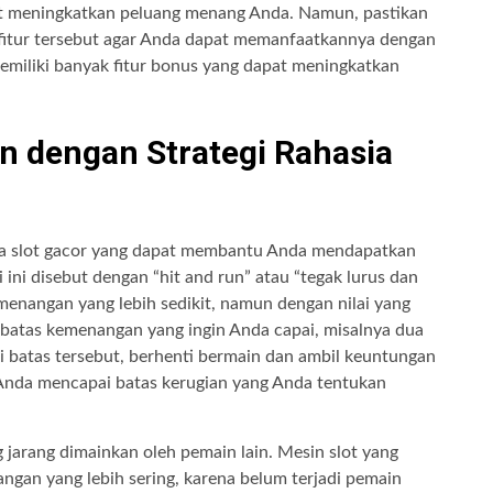
pat meningkatkan peluang menang Anda. Namun, pastikan
-fitur tersebut agar Anda dapat memanfaatkannya dengan
memiliki banyak fitur bonus yang dapat meningkatkan
n dengan Strategi Rahasia
asia slot gacor yang dapat membantu Anda mendapatkan
i ini disebut dengan “hit and run” atau “tegak lurus dan
emenangan yang lebih sedikit, namun dengan nilai yang
batas kemenangan yang ingin Anda capai, misalnya dua
ai batas tersebut, berhenti bermain dan ambil keuntungan
t Anda mencapai batas kerugian yang Anda tentukan
g jarang dimainkan oleh pemain lain. Mesin slot yang
gan yang lebih sering, karena belum terjadi pemain