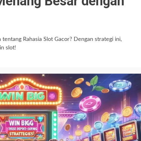
 Menang Besar dengan
tentang Rahasia Slot Gacor? Dengan strategi ini,
n slot!