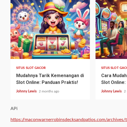
2 min read
2 min read
SITUS SLOT GACOR
SITUS SLOT GA
Mudahnya Tarik Kemenangan di
Cara Mudah
Slot Online: Panduan Praktis!
Slot Online:
Johnny Lewis
2 months ago
Johnny Lewis
2
APi
https://maconwarnerrobinsdecksandpatios.com/archives/ta