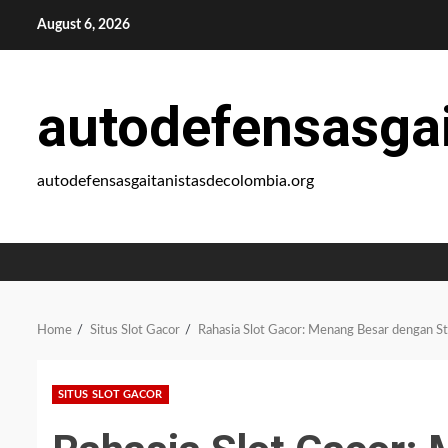
Skip
August 6, 2026
to
content
autodefensasga
autodefensasgaitanistasdecolombia.org
Home
Situs Slot Gacor
Rahasia Slot Gacor: Menang Besar dengan Str
SITUS SLOT GACOR