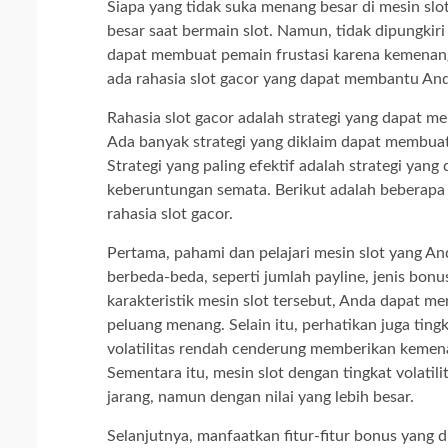
Siapa yang tidak suka menang besar di mesin slo
besar saat bermain slot. Namun, tidak dipungki
dapat membuat pemain frustasi karena kemenanga
ada rahasia slot gacor yang dapat membantu An
Rahasia slot gacor adalah strategi yang dapat 
Ada banyak strategi yang diklaim dapat membuat 
Strategi yang paling efektif adalah strategi yan
keberuntungan semata. Berikut adalah beberapa
rahasia slot gacor.
Pertama, pahami dan pelajari mesin slot yang And
berbeda-beda, seperti jumlah payline, jenis bo
karakteristik mesin slot tersebut, Anda dapat m
peluang menang. Selain itu, perhatikan juga tingk
volatilitas rendah cenderung memberikan kemenan
Sementara itu, mesin slot dengan tingkat volat
jarang, namun dengan nilai yang lebih besar.
Selanjutnya, manfaatkan fitur-fitur bonus yang di