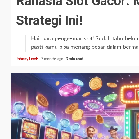
Rahasia Slot Gacor:
Strategi Ini!
Hai, para penggemar slot! Sudah tahu belum 
pasti kamu bisa menang besar dalam bermai
Johnny Lewis
7 months ago
3 min read