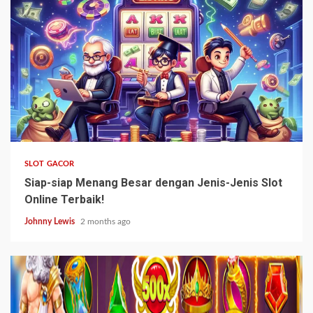
2 min read
SLOT GACOR
Siap-siap Menang Besar dengan Jenis-Jenis Slot
Online Terbaik!
Johnny Lewis
2 months ago