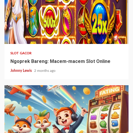
2 min read
SLOT GACOR
Ngoprek Bareng: Macem-macem Slot Online
Johnny Lewis
2 months ago