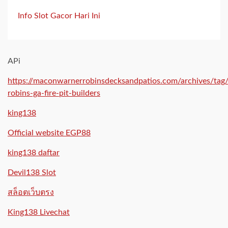
Info Slot Gacor Hari Ini
APi
https://maconwarnerrobinsdecksandpatios.com/archives/tag
robins-ga-fire-pit-builders
king138
Official website EGP88
king138 daftar
Devil138 Slot
สล็อตเว็บตรง
King138 Livechat