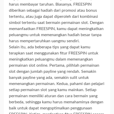
harus membayar taruhan. Biasanya, FREESPIN
diberikan sebagai hadiah dari promosi atau bonus
tertentu, atau juga dapat diperoleh dari kombinasi
simbol tertentu saat bermain permainan slot. Dengan
memanfaatkan FREESPIN, kamu dapat meningkatkan
peluangmu untuk memenangkan hadiah besar tanpa
harus mempertaruhkan uangmu sendiri.
Selain itu, ada beberapa tips yang dapat kamu
terapkan saat menggunakan fitur FREESPIN untuk
meningkatkan peluangmu dalam memenangkan
permainan slot online. Pertama, pilihlah permainan
slot dengan jumlah payline yang rendah. Semakin
banyak payline yang ada, semakin sulit untuk
memenangkan permainan. Kedua, pahami dan pelajari
setiap permainan slot yang kamu mainkan. Setiap
permainan memiliki aturan dan cara bermain yang
berbeda, sehingga kamu harus memahaminya dengan
baik untuk dapat mengoptimalkan penggunaan