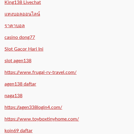
King138 Livechat
แทงบอลออนไลน์
ราคาบอล
casino dong77
Slot Gacor Hari Ini
slot agen138
https://www.frugal-rv-travel.com/
agen138 daftar
naga138
https://agen338login4.com/
https://www.toyboxtinyhome.com/
koin69 daftar