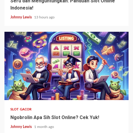
Seru dan Menguntungkan: Panduan Slot Online
Indonesia!
Johnny Lewis
13 hours ago
1 min read
SLOT GACOR
Ngobrolin Apa Sih Slot Online? Cek Yuk!
Johnny Lewis
1 month ago