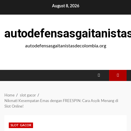
Skip
August 8, 2026
to
content
autodefensasgaitanista
autodefensasgaitanistasdecolombia.org
Home
slot gacor
Nikmati Kesempatan Emas dengan FREESPIN: Cara Asyik Menang di
Slot Online!
SLOT GACOR