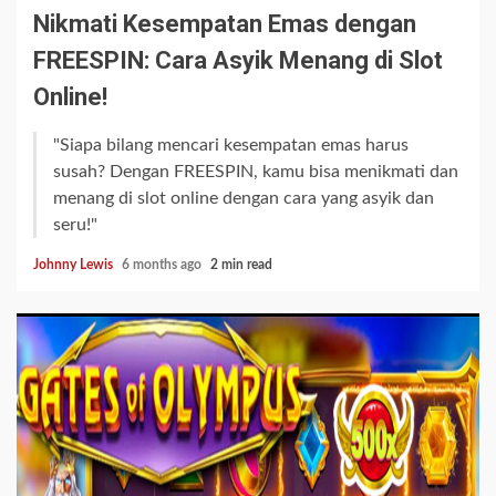
Nikmati Kesempatan Emas dengan
FREESPIN: Cara Asyik Menang di Slot
Online!
"Siapa bilang mencari kesempatan emas harus
susah? Dengan FREESPIN, kamu bisa menikmati dan
menang di slot online dengan cara yang asyik dan
seru!"
Johnny Lewis
6 months ago
2 min read