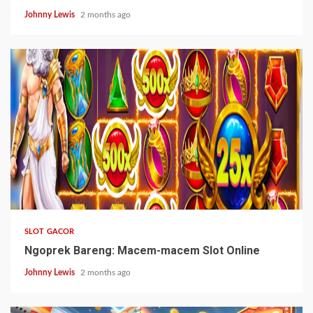
Johnny Lewis
2 months ago
2 min read
SLOT GACOR
Ngoprek Bareng: Macem-macem Slot Online
Johnny Lewis
2 months ago