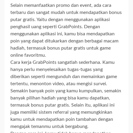
Selain memanfaatkan promo dan event, ada cara
terbaru dan sangat mudah untuk mendapatkan bonus
putar gratis. Yaitu dengan menggunakan aplikasi
penghasil uang seperti GrabPoints. Dengan
menggunakan aplikasi ini, kamu bisa mendapatkan
poin yang dapat ditukarkan dengan berbagai macam
hadiah, termasuk bonus putar gratis untuk game
online favoritmu.
Cara kerja GrabPoints sangatlah sederhana. Kamu
hanya perlu menyelesaikan tugas-tugas yang
diberikan seperti mengunduh dan memainkan game
tertentu, menonton video, atau mengisi survei.
Semakin banyak poin yang kamu kumpulkan, semakin
banyak pilihan hadiah yang bisa kamu dapatkan,
termasuk bonus putar gratis. Selain itu, aplikasi ini
juga memiliki sistem referral yang memungkinkan
kamu untuk mendapatkan poin tambahan dengan
mengajak temanmu untuk bergabung.