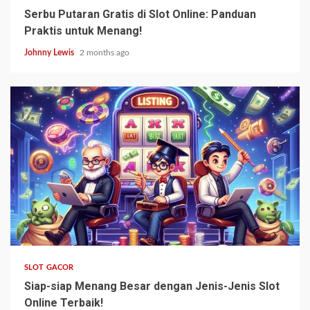
Serbu Putaran Gratis di Slot Online: Panduan
Praktis untuk Menang!
Johnny Lewis
2 months ago
2 min read
SLOT GACOR
Siap-siap Menang Besar dengan Jenis-Jenis Slot
Online Terbaik!