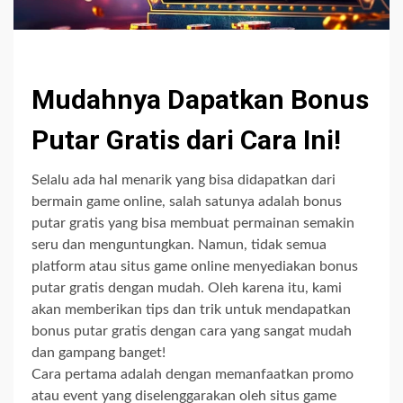
Mudahnya Dapatkan Bonus
Putar Gratis dari Cara Ini!
Selalu ada hal menarik yang bisa didapatkan dari
bermain game online, salah satunya adalah bonus
putar gratis yang bisa membuat permainan semakin
seru dan menguntungkan. Namun, tidak semua
platform atau situs game online menyediakan bonus
putar gratis dengan mudah. Oleh karena itu, kami
akan memberikan tips dan trik untuk mendapatkan
bonus putar gratis dengan cara yang sangat mudah
dan gampang banget!
Cara pertama adalah dengan memanfaatkan promo
atau event yang diselenggarakan oleh situs game