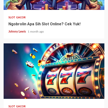
1 min read
SLOT GACOR
Ngobrolin Apa Sih Slot Online? Cek Yuk!
Johnny Lewis
1 month ago
2 min read
SLOT GACOR