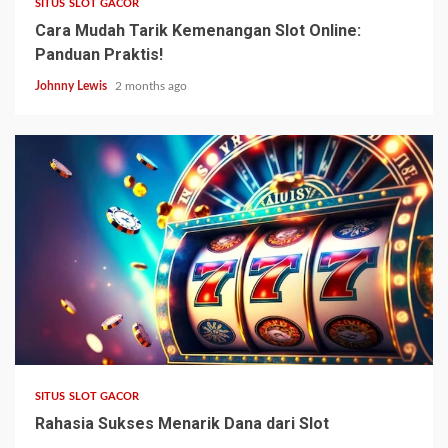
SITUS SLOT GACOR
Cara Mudah Tarik Kemenangan Slot Online:
Panduan Praktis!
Johnny Lewis
2 months ago
2 min read
SITUS SLOT GACOR
Rahasia Sukses Menarik Dana dari Slot