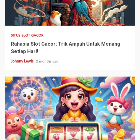
2 min read
SITUS SLOT GACOR
Rahasia Slot Gacor: Trik Ampuh Untuk Menang
Setiap Hari!
Johnny Lewis
2 months ago
2 min read