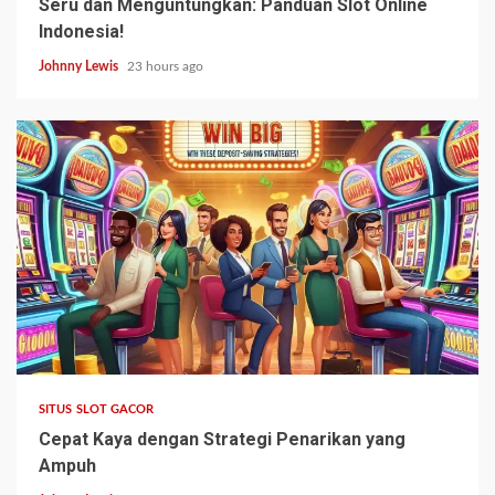
Seru dan Menguntungkan: Panduan Slot Online
Indonesia!
Johnny Lewis
23 hours ago
2 min read
SITUS SLOT GACOR
Cepat Kaya dengan Strategi Penarikan yang
Ampuh