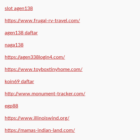
slot agen138
https://www.frugal-rv-travel.com/
agen138 daftar
naga138
https://agen338login4.com/
https://www.toyboxtinyhome.com/
koin69 daftar
http://www.monument-tracker.com/
egp88
https://www.illinoiswind.org/
https://mamas-indian-land.com/