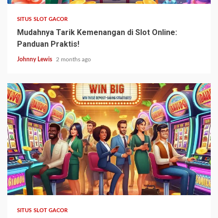
SITUS SLOT GACOR
Mudahnya Tarik Kemenangan di Slot Online:
Panduan Praktis!
Johnny Lewis
2 months ago
2 min read
SITUS SLOT GACOR