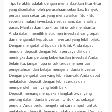
Tips terakhir adalah dengan memanfaatkan fitur-fitur
yang disediakan oleh perusahaan sekuritas. Banyak
perusahaan sekuritas yang menawarkan fitur-fitur
seperti simulasi investasi, riset saham, dan analisis
pasar. Manfaatkan fitur-fitur ini untuk membantu
Anda dalam memilih instrumen investasi yang tepat
dan mengambil keputusan investasi yang lebih bijak.
Dengan mengetahui tips dan trik ini, Anda dapat
memulai deposit dengan lebih percaya diri dan
meningkatkan peluang keberhasilan investasi Anda.
Selain itu, jangan lupa untuk terus memperluas
pengetahuan dan belajar mengenai dunia investasi.
Dengan pengetahuan yang lebih banyak, Anda dapat
melakukan deposit dengan lebih cerdas dan
memperoleh hasil yang lebih baik.
Deposit memang merupakan langkah awal yang
penting dalam dunia investasi. Untuk itu, sebagai
pemula, Anda perlu mengetahui cara ampuh untuk
melakukan deposit dengan mudah dan aman. Dengan