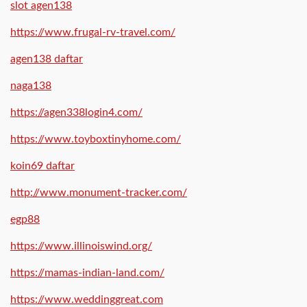
slot agen138
https://www.frugal-rv-travel.com/
agen138 daftar
naga138
https://agen338login4.com/
https://www.toyboxtinyhome.com/
koin69 daftar
http://www.monument-tracker.com/
egp88
https://www.illinoiswind.org/
https://mamas-indian-land.com/
https://www.weddinggreat.com