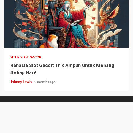
2 min read
SITUS SLOT GACOR
Rahasia Slot Gacor: Trik Ampuh Untuk Menang
Setiap Hari!
Johnny Lewis
2 months ago