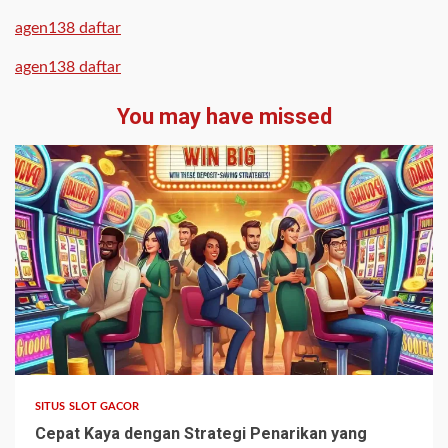
agen138 daftar
agen138 daftar
You may have missed
2 min read
SITUS SLOT GACOR
Cepat Kaya dengan Strategi Penarikan yang