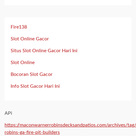
Fire138
Slot Online Gacor
Situs Slot Online Gacor Hari Ini
Slot Online
Bocoran Slot Gacor
Info Slot Gacor Hari Ini
APi
https://maconwarnerrobinsdecksandpatios.com/archives/tag
robins-ga-fire-pit-builders