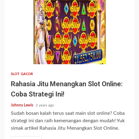
2 min read
SLOT GACOR
Rahasia Jitu Menangkan Slot Online:
Coba Strategi Ini!
Johnny Lewis
2 years ago
Sudah bosan kalah terus saat main slot online? Coba
strategi ini dan raih kemenangan dengan mudah! Yuk
simak artikel Rahasia Jitu Menangkan Slot Online.