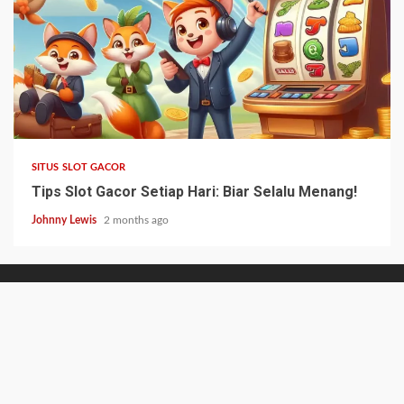
3 min read
SITUS SLOT GACOR
Tips Slot Gacor Setiap Hari: Biar Selalu Menang!
Johnny Lewis
2 months ago