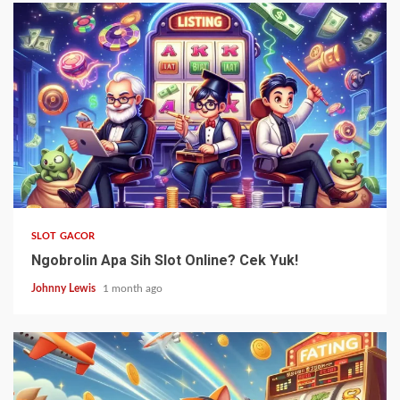
1 min read
SLOT GACOR
Ngobrolin Apa Sih Slot Online? Cek Yuk!
Johnny Lewis
1 month ago