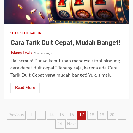
2 min read
SITUS SLOT GACOR
Cara Tarik Duit Cepat, Mudah Banget!
Johnny Lewis
2 years ago
Hai semua! Punya kebutuhan mendesak tapi bingung
cara dapat duit cepat? Tenang saja, karena ada Cara
Tarik Duit Cepat yang mudah banget! Yuk, simak...
Read More
Posts
Previous
1
…
14
15
16
17
18
19
20
…
24
Next
pagination