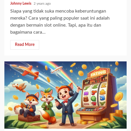
Johnny Lewis
2 years ago
Siapa yang tidak suka mencoba keberuntungan
mereka? Cara yang paling populer saat ini adalah
dengan bermain slot online. Tapi, apa itu dan
bagaimana cara...
Read More
2 min read