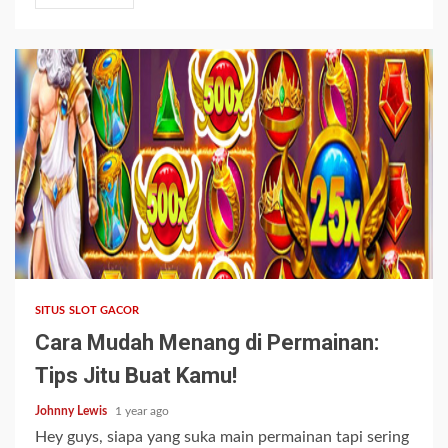
2 min read
SITUS SLOT GACOR
Cara Mudah Menang di Permainan:
Tips Jitu Buat Kamu!
Johnny Lewis
1 year ago
Hey guys, siapa yang suka main permainan tapi sering