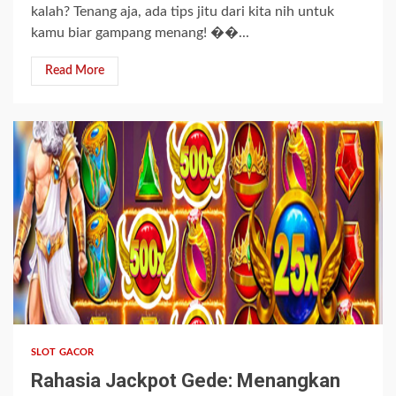
kalah? Tenang aja, ada tips jitu dari kita nih untuk
kamu biar gampang menang! ��...
Read More
2 min read
SLOT GACOR
Rahasia Jackpot Gede: Menangkan