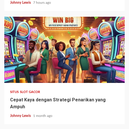
Johnny Lewis
7 hours ago
2 min read
SITUS SLOT GACOR
Cepat Kaya dengan Strategi Penarikan yang
Ampuh
Johnny Lewis
1 month ago