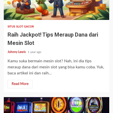
3 min read
SITUS SLOT GACOR
Raih Jackpot! Tips Meraup Dana dari
Mesin Slot
Johnny Lewis
1 year ago
Kamu suka bermain mesin slot? Nah, ini dia tips
meraup dana dari mesin slot yang bisa kamu coba. Yuk,
baca artikel ini dan raih...
Read More