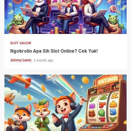
1 min read
SLOT GACOR
Ngobrolin Apa Sih Slot Online? Cek Yuk!
Johnny Lewis
1 month ago