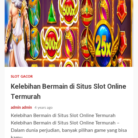
3 min read
SLOT GACOR
Kelebihan Bermain di Situs Slot Online
Termurah
admin admin
4 years ago
Kelebihan Bermain di Situs Slot Online Termurah
Kelebihan Bermain di Situs Slot Online Termurah –
Dalam dunia perjudian, banyak pilihan game yang bisa
kamu...