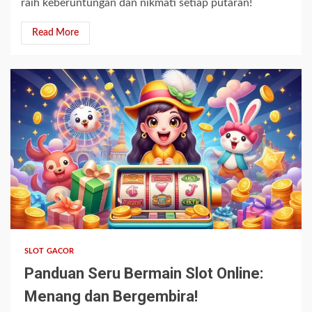
raih keberuntungan dan nikmati setiap putaran!
Read More
3 min read
SLOT GACOR
Panduan Seru Bermain Slot Online:
Menang dan Bergembira!