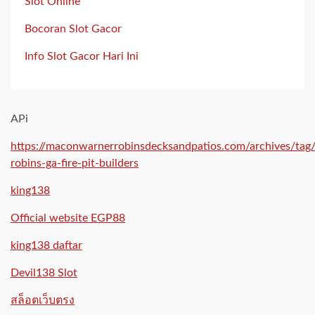
Slot Online
Bocoran Slot Gacor
Info Slot Gacor Hari Ini
APi
https://maconwarnerrobinsdecksandpatios.com/archives/tag
robins-ga-fire-pit-builders
king138
Official website EGP88
king138 daftar
Devil138 Slot
สล็อตเว็บตรง