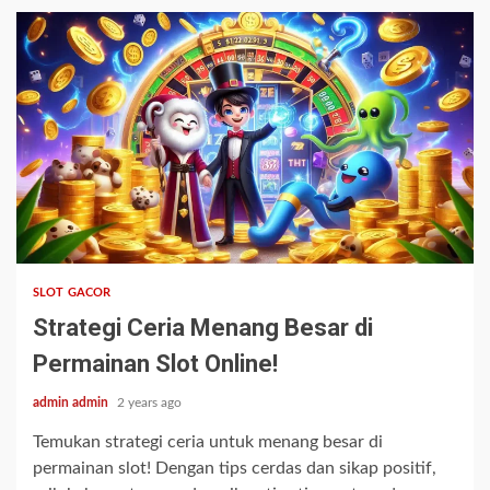
2 min read
SLOT GACOR
Strategi Ceria Menang Besar di
Permainan Slot Online!
admin admin
2 years ago
Temukan strategi ceria untuk menang besar di
permainan slot! Dengan tips cerdas dan sikap positif,