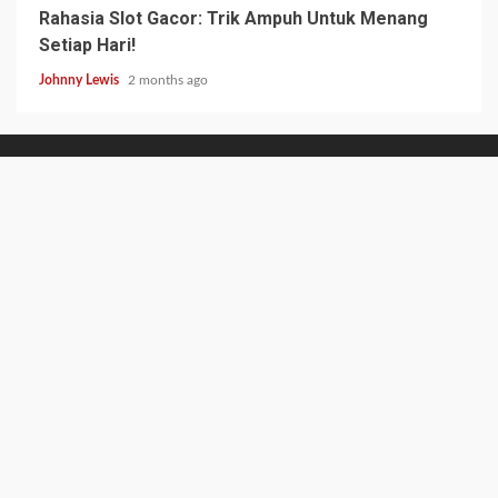
Rahasia Slot Gacor: Trik Ampuh Untuk Menang
Setiap Hari!
Johnny Lewis
2 months ago