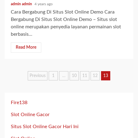
admin admin
4 years ago
Cara Bergabung Di Situs Slot Online Demo Cara
Bergabung Di Situs Slot Online Demo – Situs slot
online merupakan penyedia layanan permainan slot
berbasis...
Read More
Posts
Previous
1
…
10
11
12
13
pagination
Fire138
Slot Online Gacor
Situs Slot Online Gacor Hari Ini